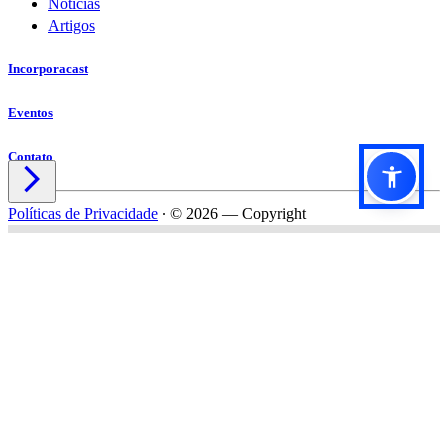
Notícias
Artigos
Incorporacast
Eventos
Contato

Políticas de Privacidade
∙
© 2026 — Copyright
Título do formulário
Subtítulo do formulário
Nome*
Email*