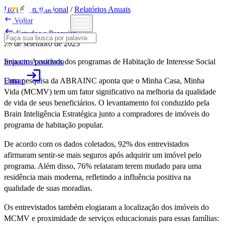
Home
/
Institucional
/
Relatórios Anuais

Voltar

Estudos e Pesquisa
28 de setembro de 2023
Seja um Associado
Impactos positivos dos programas de Habitação de Interesse Social
login
Entrar
Uma pesquisa da ABRAINC aponta que o Minha Casa, Minha
Vida (MCMV) tem um fator significativo na melhoria da qualidade
de vida de seus beneficiários. O levantamento foi conduzido pela
Brain Inteligência Estratégica junto a compradores de imóveis do
programa de habitação popular.
De acordo com os dados coletados, 92% dos entrevistados
afirmaram sentir-se mais seguros após adquirir um imóvel pelo
programa. Além disso, 76% relataram terem mudado para uma
residência mais moderna, refletindo a influência positiva na
qualidade de suas moradias.
Os entrevistados também elogiaram a localização dos imóveis do
MCMV e proximidade de serviços educacionais para essas famílias: