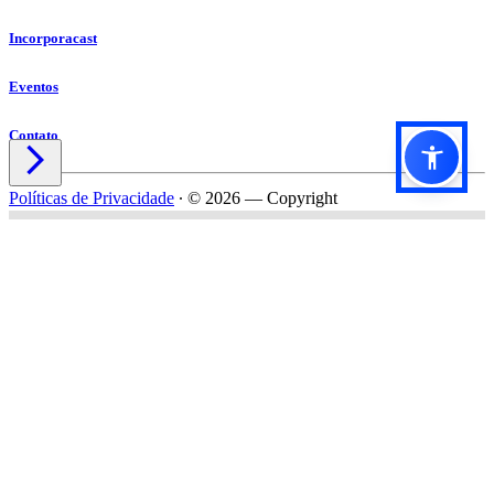
Incorporacast
Eventos
Contato

Políticas de Privacidade
∙
© 2026 — Copyright
Título do formulário
Subtítulo do formulário
Nome*
Email*