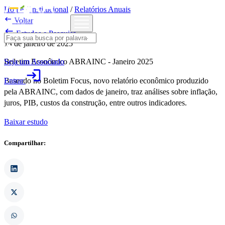
Home
/
Institucional
/
Relatórios Anuais

Voltar

Estudos e Pesquisa
14 de janeiro de 2025
Seja um Associado
Boletim Econômico ABRAINC - Janeiro 2025
login
Entrar
Baseado no Boletim Focus, novo relatório econômico produzido
pela ABRAINC, com dados de janeiro, traz análises sobre inflação,
juros, PIB, custos da construção, entre outros indicadores.
Baixar estudo
Compartilhar: