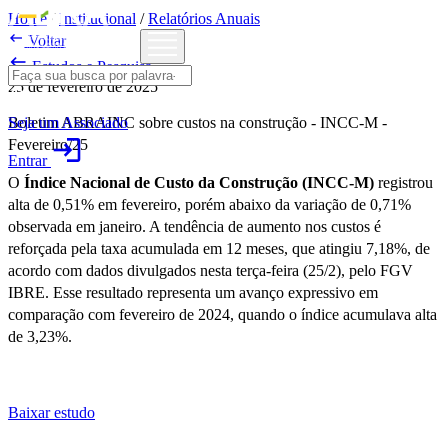
Home
/
Institucional
/
Relatórios Anuais

Voltar

Estudos e Pesquisa
25 de fevereiro de 2025
Seja um Associado
Boletim ABRAINC sobre custos na construção - INCC-M -
login
Fevereiro/25
Entrar
O
Índice Nacional de Custo da Construção (INCC-M)
registrou
alta de 0,51% em fevereiro, porém abaixo da variação de 0,71%
observada em janeiro. A tendência de aumento nos custos é
reforçada pela taxa acumulada em 12 meses, que atingiu 7,18%, de
acordo com dados divulgados nesta terça-feira (25/2), pelo FGV
IBRE. Esse resultado representa um avanço expressivo em
comparação com fevereiro de 2024, quando o índice acumulava alta
de 3,23%.
Baixar estudo