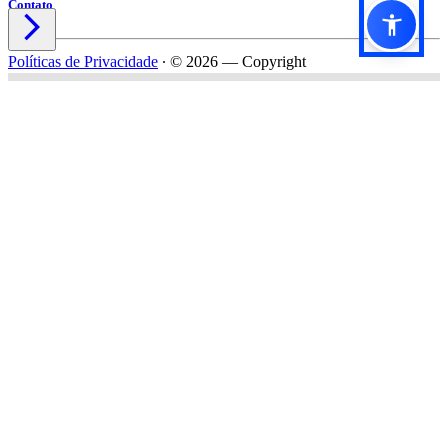
Contato

Políticas de Privacidade
∙
© 2026 — Copyright
Título do formulário
Subtítulo do formulário
Nome*
Email*
Celular*
Empresa*