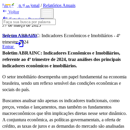
Home
/
Institucional
/
Relatórios Anuais

Voltar

Estudos e Pesquisa
21 de março de 2025
Seja um Associado
Boletim ABRAINC: Indicadores Econômicos e Imobiliários - 4º
login
trimestre 2024
Entrar
Boletim ABRAINC: Indicadores Econômicos e Imobiliários,
referente ao 4º trimestre de 2024, traz análises dos principais
indicadores econômicos e imobiliários.
O setor imobiliário desempenha um papel fundamental na economia
brasileira, sendo um reflexo sensível das condições econômicas e
sociais do país.
Buscamos analisar não apenas os indicadores tradicionais, como
preços, vendas e lançamentos, mas também os fundamentos
macroeconômicos que têm implicações diretas nesse setor dinâmico.
A conjuntura econômica, as políticas governamentais, a oferta de
crédito, as taxas de juros e as demandas do mercado são analisadas