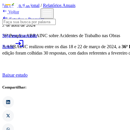
Home
/
Institucional
/
Relatórios Anuais

Voltar

Estudos e Pesquisa
2 de abril de 2024
Seja um Associado
36ª Pesquisa ABRAINC sobre Acidentes de Trabalho nas Obras
login
Entrar
A ABRAINC realizou entre os dias 18 e 22 de março de 2024, a
36ª 
edição foram colhidas 30 respostas, com dados referentes a fevereiro 
Baixar estudo
Compartilhar: