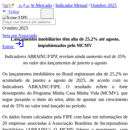
Home
/
Dados de Mercado
/
Indicador Mensal
/
Outubro 2025

Voltar
Outubro 2025
Seja um Associado
Lançamentos imobiliários têm alta de 25,2% até agosto,
login
impulsionados pelo MCMV
Entrar
Indicadores ABRAINC/FIPE revelam ainda aumento real de 35%
no valor dos lançamentos de janeiro a agosto
Os lançamentos imobiliários no Brasil registraram alta de 25,2% no
acumulado de janeiro a agosto de 2025, de acordo com os
Indicadores ABRAINC/FIPE. O resultado reflete o forte
desempenho do Programa Minha Casa Minha Vida (MCMV), que
segue puxando o ritmo do setor, além de apontar um crescimento
real de 35% no valor total lançado no período.
Os dados foram calculados pela FIPE com base em informações de
20 empresas associadas à Associação Brasileira de Incorporadoras
Imobiliárias (ABRAINC). O MCMV liderou o movimento, com