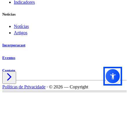
Indicadores
Notícias
Notícias
Artigos
Incorporacast
Eventos
Contato

Políticas de Privacidade
∙
© 2026 — Copyright
Título do formulário
Subtítulo do formulário