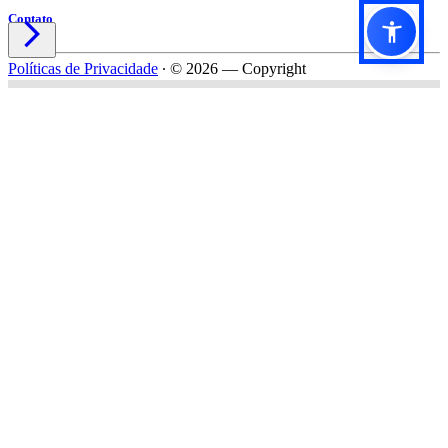
Contato

Políticas de Privacidade
∙
© 2026 — Copyright
Título do formulário
Subtítulo do formulário
Nome*
Email*
Celular*
Empresa*