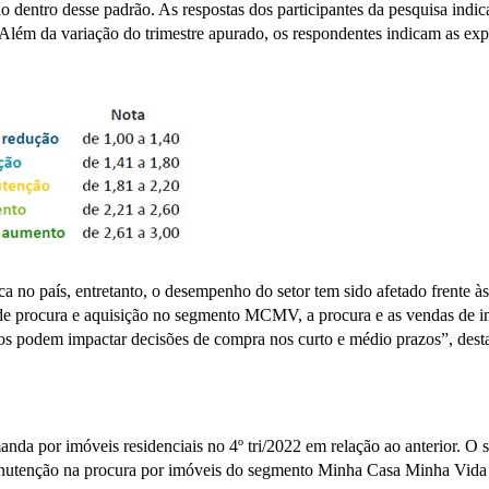
cado dentro desse padrão. As respostas dos participantes da pesquisa i
. Além da variação do trimestre apurado, os respondentes indicam as exp
 no país, entretanto, o desempenho do setor tem sido afetado frente à
ce de procura e aquisição no segmento MCMV, a procura e as vendas de i
eços podem impactar decisões de compra nos curto e médio prazos”, des
nda por imóveis residenciais no 4º tri/2022 em relação ao anterior. 
anutenção na procura por imóveis do segmento Minha Casa Minha Vida 