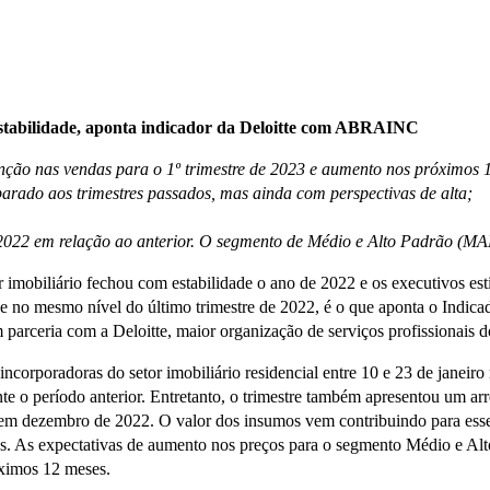
estabilidade, aponta indicador da Deloitte com ABRAINC
enção nas vendas para o 1º trimestre de 2023 e aumento nos próximos 
rado aos trimestres passados, mas ainda com perspectivas de alta;
/2022 em relação ao anterior. O segmento de Médio e Alto Padrão (MA
r imobiliário fechou com estabilidade o ano de 2022 e os executivos e
no mesmo nível do último trimestre de 2022, é o que aponta o Indicado
parceria com a Deloitte, maior organização de serviços profissionais 
ncorporadoras do setor imobiliário residencial entre 10 e 23 de janeiro
nte o período anterior. Entretanto, o trimestre também apresentou um ar
em dezembro de 2022. O valor dos insumos vem contribuindo para esse
nos. As expectativas de aumento nos preços para o segmento Médio e 
ximos 12 meses.