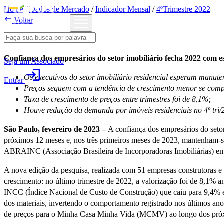
Home
/
Dados de Mercado
/
Indicador Mensal
/
4ºTrimestre 2022

Voltar
4ºTrimestre 2022
Confiança dos empresários do setor imobiliário fecha 2022 com 
Seja um Associado
login
Os executivos do setor imobiliário residencial esperam manut
Entrar
Preços seguem com a tendência de crescimento menor se compa
Taxa de crescimento de preços entre trimestres foi de 8,1%;
Houve redução da demanda por imóveis residenciais no 4º tri
São Paulo, fevereiro de 2023 –
A confiança dos empresários do seto
próximos 12 meses e, nos três primeiros meses de 2023, mantenham-se 
ABRAINC (Associação Brasileira de Incorporadoras Imobiliárias) em 
A nova edição da pesquisa, realizada com 51 empresas construtoras e i
crescimento: no último trimestre de 2022, a valorização foi de 8,1% a
INCC (Índice Nacional de Custo de Construção) que caiu para 9,4% 
dos materiais, invertendo o comportamento registrado nos últimos a
de preços para o Minha Casa Minha Vida (MCMV) ao longo dos pró