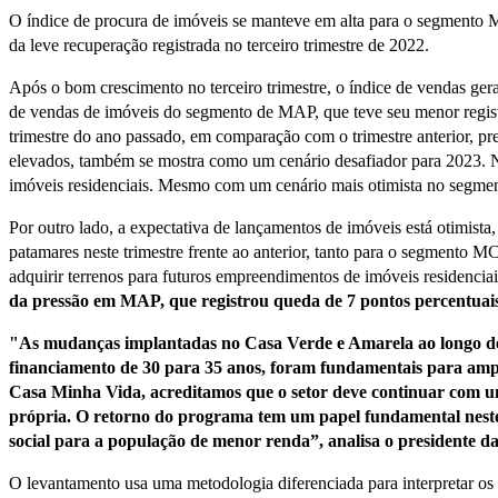
O índice de procura de imóveis se manteve em alta para o segmento 
da leve recuperação registrada no terceiro trimestre de 2022.
Após o bom crescimento no terceiro trimestre, o índice de vendas gera
de vendas de imóveis do segmento de MAP, que teve seu menor registro
trimestre do ano passado, em comparação com o trimestre anterior, pr
elevados, também se mostra como um cenário desafiador para 2023. Ne
imóveis residenciais. Mesmo com um cenário mais otimista no segmen
Por outro lado, a expectativa de lançamentos de imóveis está otimist
patamares neste trimestre frente ao anterior, tanto para o segment
adquirir terrenos para futuros empreendimentos de imóveis residenc
da pressão em MAP, que registrou queda de 7 pontos percentuai
"As mudanças implantadas no Casa Verde e Amarela ao longo de 
financiamento de 30 para 35 anos, foram fundamentais para amp
Casa Minha Vida, acreditamos que o setor deve continuar com u
própria. O retorno do programa tem um papel fundamental neste ce
social para a população de menor renda”, analisa o presidente
O levantamento usa uma metodologia diferenciada para interpretar os re