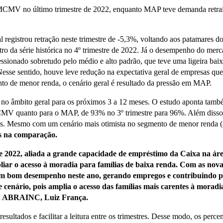
MCMV no último trimestre de 2022, enquanto MAP teve demanda retraída
l registrou retração neste trimestre de -5,3%, voltando aos patamares 
 da série histórica no 4º trimestre de 2022. Já o desempenho do merca
essionado sobretudo pelo médio e alto padrão, que teve uma ligeira bai
sse sentido, houve leve redução na expectativa geral de empresas que
to de menor renda, o cenário geral é resultado da pressão em MAP.
a, no âmbito geral para os próximos 3 a 12 meses. O estudo aponta tam
o MCMV quanto para o MAP, de 93% no 3º trimestre para 96%. Além diss
iais. Mesmo com um cenário mais otimista no segmento de menor renda
s na comparação.
2022, aliada a grande capacidade de empréstimo da Caixa na áre
liar o acesso à moradia para famílias de baixa renda. Com as no
m bom desempenho neste ano, gerando empregos e contribuindo par
nário, pois amplia o acesso das famílias mais carentes à moradia,
 da ABRAINC, Luiz França.
sultados e facilitar a leitura entre os trimestres. Desse modo, os perc