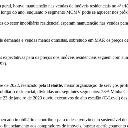
 geral, houve manutenção nas vendas de imóveis residenciais no 4º tr
 longo do ano, enquanto o segmento MCMV pode se aquecer nos próxi
s do setor imobiliário residencial esperam manutenção nas vendas para
 demanda e vendas menos otimistas, sobretudo em MAP, os preços de
s expectativas para os preços dos imóveis residenciais seguem com aume
,97).
tre de 2022, realizado pela
Deloitte
, maior organização de serviços pro
r imobiliário residencial, divididas nos seguintes segmentos: 28% M
 23 de janeiro de 2023 ouviu executivos de alto escalão (C-Level) das 
rcado imobiliário e contribuir para o desenvolvimento sustentável do 
 o financiamento aos compradores de imóveis, buscar aperfeiçoamento da