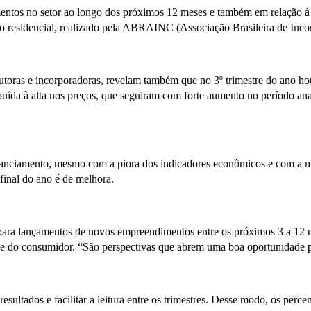
entos no setor ao longo dos próximos 12 meses e também em relação à 
rio residencial, realizado pela ABRAINC (Associação Brasileira de Incor
trutoras e incorporadoras, revelam também que no 3º trimestre do ano 
ribuída à alta nos preços, que seguiram com forte aumento no período 
nanciamento, mesmo com a piora dos indicadores econômicos e com a m
 final do ano é de melhora.
 para lançamentos de novos empreendimentos entre os próximos 3 a 12
e do consumidor. “São perspectivas que abrem uma boa oportunidade pa
sultados e facilitar a leitura entre os trimestres. Desse modo, os perc