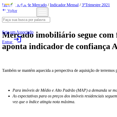
Home
/
Dados de Mercado
/
Indicador Mensal
/
3ºTrimestre 2021

Voltar
3ºTrimestre 2021
Seja um Associado
Mercado imobiliário segue com f
login
Entrar
aponta indicador de confiança 
Também se mantém aquecida a perspectiva de aquisição de terremos p
Para imóveis de Médio e Alto Padrão (MAP) a demanda se man
As expectativas para os preços dos imóveis residenciais segu
vez que o índice atingiu nota máxima.