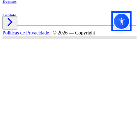
Eventos
Contato

Políticas de Privacidade
∙
© 2026 — Copyright
Título do formulário
Subtítulo do formulário
Nome*
Email*
Celular*