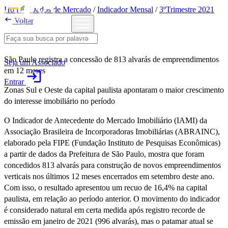
Home
/
Dados de Mercado
/
Indicador Mensal
/
3ºTrimestre 2021

Voltar
3ºTrimestre 2021
São Paulo registra a concessão de 813 alvarás de empreendimentos
Seja um Associado
em 12 meses
login
Entrar
Zonas Sul e Oeste da capital paulista apontaram o maior crescimento
do interesse imobiliário no período
O Indicador de Antecedente do Mercado Imobiliário (IAMI) da
Associação Brasileira de Incorporadoras Imobiliárias (ABRAINC),
elaborado pela FIPE (Fundação Instituto de Pesquisas Econômicas)
a partir de dados da Prefeitura de São Paulo, mostra que foram
concedidos 813 alvarás para construção de novos empreendimentos
verticais nos últimos 12 meses encerrados em setembro deste ano.
Com isso, o resultado apresentou um recuo de 16,4% na capital
paulista, em relação ao período anterior. O movimento do indicador
é considerado natural em certa medida após registro recorde de
emissão em janeiro de 2021 (996 alvarás), mas o patamar atual se