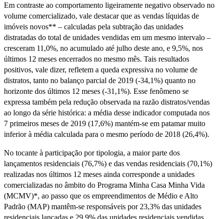
Em contraste ao comportamento ligeiramente negativo observado no
volume comercializado, vale destacar que as vendas líquidas de
imóveis novos** – calculadas pela subtração das unidades
distratadas do total de unidades vendidas em um mesmo intervalo –
cresceram 11,0%, no acumulado até julho deste ano, e 9,5%, nos
últimos 12 meses encerrados no mesmo mês. Tais resultados
positivos, vale dizer, refletem a queda expressiva no volume de
distratos, tanto no balanço parcial de 2019 (-34,1%) quanto no
horizonte dos últimos 12 meses (-31,1%). Esse fenômeno se
expressa também pela redução observada na razão distratos/vendas
ao longo da série histórica: a média desse indicador computada nos
7 primeiros meses de 2019 (17,6%) mantém-se em patamar muito
inferior à média calculada para o mesmo período de 2018 (26,4%).
No tocante à participação por tipologia, a maior parte dos
lançamentos residenciais (76,7%) e das vendas residenciais (70,1%)
realizadas nos últimos 12 meses ainda corresponde a unidades
comercializadas no âmbito do Programa Minha Casa Minha Vida
(MCMV)*, ao passo que os empreendimentos de Médio e Alto
Padrão (MAP) mantêm-se responsáveis por 23,3% das unidades
residenciais lançadas e 29,9% das unidades residenciais vendidas