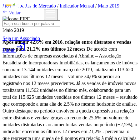
Home
/
Dados de Mercado
/
Indicador Mensal
/
Maio 2019

Voltar
Maio 2019
Seja um Associado
Após atingir 42,6% em 2016, relação entre distratos e vendas
login
recua para 21,2% nos últimos 12 meses
De acordo com
Entrar
informações de empresas associadas à Abrainc – Associação
Brasileira de Incorporadoras Imobiliárias, os lançamentos de imóveis
somaram 13.144 unidades em março de 2019, totalizando 113.620
unidades nos últimos 12 meses – volume 34,0% superior ao
registrado nos 12 meses precedentes. Já as vendas de imóveis novos
totalizaram 11.562 unidades no último mês, colaborando para um
total de 115.625 unidades vendidas nos últimos 12 meses – resultado
que corresponde a uma alta de 2,5% no mesmo horizonte de análise.
Outro destaque no período envolveu a queda expressiva na relação
entre distratos e vendas: graças ao recuo de 25,6% no volume de
unidades distratadas e ao aumento das vendas no período (+2,5%), o
indicador encerrou os últimos 12 meses em 21,2% - percentual o
que representa uma queda de 8 pontos em relação à média calculada