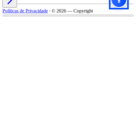

Políticas de Privacidade
∙
© 2026 — Copyright
Título do formulário
Subtítulo do formulário
Nome*
Email*
Celular*
Empresa*