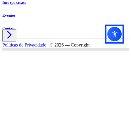
Incorporacast
Eventos
Contato

Políticas de Privacidade
∙
© 2026 — Copyright
Título do formulário
Subtítulo do formulário
Nome*
Email*