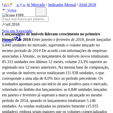
Home
/
Dados de Mercado
/
Indicador Mensal
/
Abril 2018

Voltar
Abril 2018
Seja um Associado
Lançamentos de imóveis lideram crescimento no primeiro
login
bimestre de 2018
Entre janeiro e fevereiro de 2018, foram lançadas
Entrar
6.840 unidades no mercado, superando o volume lançado no
mesmo período de 2014
De acordo com informações de empresas
associadas à Abrainc, os lançamentos de imóveis novos totalizaram
85.333 unidades nos últimos 12 meses, volume 23,3% superior ao
registrado nos 12 meses anteriores. Na mesma base de comparação,
as vendas de imóveis novos totalizaram 111.938 unidades, o que
corresponde a uma alta de 8,0% face ao período precedente. Os
resultados apontam para um início de ano positivo para o mercado,
sobretudo no âmbito dos lançamentos: as 6.840 unidades lançadas
em janeiro e fevereiro já superam a marca alcançada no mesmo
período de 2014, quando os lançamentos totalizaram 5.146
unidades. As vendas realizadas no primeiro bimestre (15.935
unidades), embora sejam maiores que os volumes comercializados