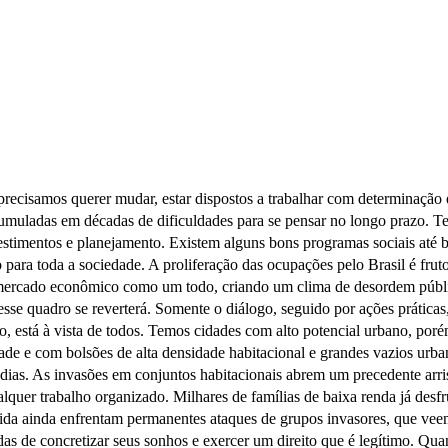
, precisamos querer mudar, estar dispostos a trabalhar com determinação
muladas em décadas de dificuldades para se pensar no longo prazo. Tem
vestimentos e planejamento. Existem alguns bons programas sociais até
para toda a sociedade. A proliferação das ocupações pelo Brasil é fruto
 mercado econômico como um todo, criando um clima de desordem públi
esse quadro se reverterá. Somente o diálogo, seguido por ações práticas
, está à vista de todos. Temos cidades com alto potencial urbano, poré
ade e com bolsões de alta densidade habitacional e grandes vazios urb
oradias. As invasões em conjuntos habitacionais abrem um precedente a
alquer trabalho organizado. Milhares de famílias de baixa renda já des
ida ainda enfrentam permanentes ataques de grupos invasores, que vee
s de concretizar seus sonhos e exercer um direito que é legítimo. Quan