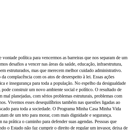
 e vontade política para vencermos as barreiras que nos separam de um
os desafios a vencer nas áreas da saúde, educação, infraestrutura,
 bem estruturados, mas que merecem melhor cuidado administrativo.
 da complacência com os atos de desrespeito à lei. Essas ações
ca e insegurança para toda a população. No espelho da desigualdade
, pode construir um novo ambiente social e político. O resultado de
m mal planejadas, com sérios problemas estruturais, problemas com
anos. Vivemos esses desequilíbrios também nas questões ligadas ao
rriscado para toda a sociedade. O Programa Minha Casa Minha Vida
frutam de um teto para morar, com mais dignidade e segurança.
m na prática o caminho para defender suas agendas. Pessoas que
do o Estado não faz cumprir o direito de regular um invasor, deixa de