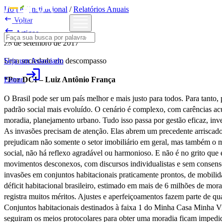
Home
/
Institucional
/
Relatórios Anuais

Voltar

Artigos
28 de setembro de 2017
Seja um Associado
Uma sociedade em descompasso
login
Entrar
*Por DCI – Luiz Antônio França
O Brasil pode ser um país melhor e mais justo para todos. Para tanto
padrão social mais evoluído. O cenário é complexo, com carências acu
moradia, planejamento urbano. Tudo isso passa por gestão eficaz, in
As invasões precisam de atenção. Elas abrem um precedente arriscado 
prejudicam não somente o setor imobiliário em geral, mas também o
social, não há reflexo agradável ou harmonioso. E não é no grito que 
movimentos desconexos, com discursos individualistas e sem consenso
invasões em conjuntos habitacionais praticamente prontos, de mobilid
déficit habitacional brasileiro, estimado em mais de 6 milhões de m
registra muitos méritos. Ajustes e aperfeiçoamentos fazem parte de qu
Conjuntos habitacionais destinados à faixa 1 do Minha Casa Minha V
seguiram os meios protocolares para obter uma moradia ficam impedida