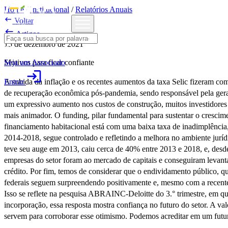
Home
/
Institucional
/
Relatórios Anuais

Voltar

Artigos
15 de dezembro de 2021
Seja um Associado
Motivos para ficar confiante
login
Entrar
A subida da inflação e os recentes aumentos da taxa Selic fizeram co
de recuperação econômica pós-pandemia, sendo responsável pela geraç
um expressivo aumento nos custos de construção, muitos investidor
mais animador. O funding, pilar fundamental para sustentar o crescime
financiamento habitacional está com uma baixa taxa de inadimplência,
2014-2018, segue controlado e refletindo a melhora no ambiente jurí
teve seu auge em 2013, caiu cerca de 40% entre 2013 e 2018, e, desd
empresas do setor foram ao mercado de capitais e conseguiram levant
crédito. Por fim, temos de considerar que o endividamento público,
federais seguem surpreendendo positivamente e, mesmo com a recente 
Isso se reflete na pesquisa ABRAINC-Deloitte do 3.° trimestre, em 
incorporação, essa resposta mostra confiança no futuro do setor. A v
servem para corroborar esse otimismo. Podemos acreditar em um futu