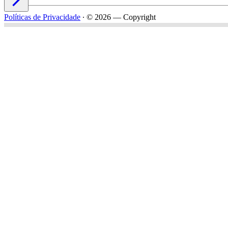
Políticas de Privacidade
∙
© 2026 — Copyright
Nome*
Email*
Celular*
Empresa*