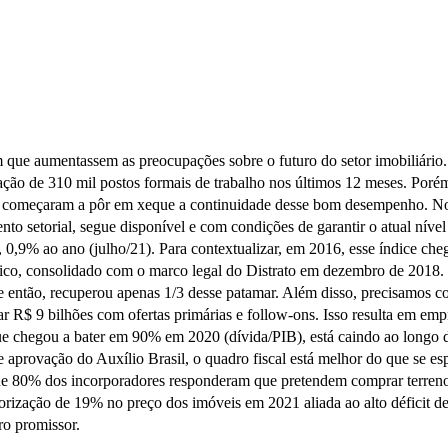
m que aumentassem as preocupações sobre o futuro do setor imobiliário. 
ão de 310 mil postos formais de trabalho nos últimos 12 meses. Porém, 
es começaram a pôr em xeque a continuidade desse bom desempenho. No 
nto setorial, segue disponível e com condições de garantir o atual níve
 0,9% ao ano (julho/21). Para contextualizar, em 2016, esse índice cheg
dico, consolidado com o marco legal do Distrato em dezembro de 2018.
e então, recuperou apenas 1/3 desse patamar. Além disso, precisamos c
ar R$ 9 bilhões com ofertas primárias e follow-ons. Isso resulta em em
 que chegou a bater em 90% em 2020 (dívida/PIB), está caindo ao long
aprovação do Auxílio Brasil, o quadro fiscal está melhor do que se esp
que 80% dos incorporadores responderam que pretendem comprar terren
alorização de 19% no preço dos imóveis em 2021 aliada ao alto déficit 
ro promissor.