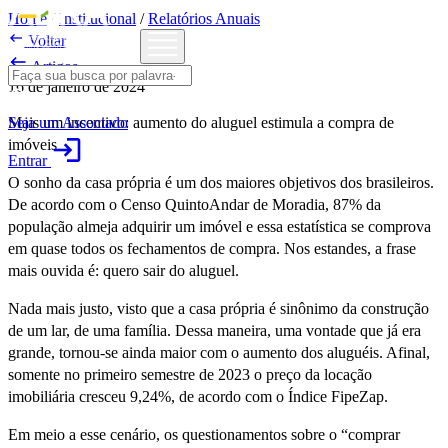
Home
/
Institucional
/
Relatórios Anuais

Voltar

Artigos
16 de janeiro de 2024
Seja um Associado
Mais um incentivo: aumento do aluguel estimula a compra de
login
imóveis
Entrar
O sonho da casa própria é um dos maiores objetivos dos brasileiros.
De acordo com o Censo QuintoAndar de Moradia, 87% da
população almeja adquirir um imóvel e essa estatística se comprova
em quase todos os fechamentos de compra. Nos estandes, a frase
mais ouvida é: quero sair do aluguel.
Nada mais justo, visto que a casa própria é sinônimo da construção
de um lar, de uma família. Dessa maneira, uma vontade que já era
grande, tornou-se ainda maior com o aumento dos aluguéis. Afinal,
somente no primeiro semestre de 2023 o preço da locação
imobiliária cresceu 9,24%, de acordo com o Índice FipeZap.
Em meio a esse cenário, os questionamentos sobre o “comprar