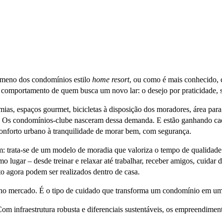
nômeno dos condomínios estilo
home resort
, ou como é mais conhecido, 
 comportamento de quem busca um novo lar: o desejo por praticidade, 
mias, espaços gourmet, bicicletas à disposição dos moradores, área par
e. Os condomínios-clube nasceram dessa demanda. E estão ganhando cad
onforto urbano à tranquilidade de morar bem, com segurança.
: trata-se de um modelo de moradia que valoriza o tempo de qualidade d
ugar – desde treinar e relaxar até trabalhar, receber amigos, cuidar d
to agora podem ser realizados dentro de casa.
 mercado. É o tipo de cuidado que transforma um condomínio em um ver
Com infraestrutura robusta e diferenciais sustentáveis, os empreendim