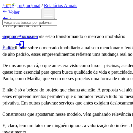
Home
/
Institucional
/
Relatórios Anuais

Voltar

Artigos
10 de junho de 2025
Seja um Associado
Como os home resorts estão transformando o mercado imobiliário
login
Entrar
É difícil falar sobre o mercado imobiliário atual sem mencionar o fe
de alto padrão, esses empreendimentos refletem uma mudança real no
De uns anos pra cá, o que antes era visto como luxo – piscinas, acade
quase item essencial para quem busca qualidade de vida e praticidad
Paulo, como Marília, que veem nesses projetos uma forma de unir o c
E não é só a beleza do projeto que chama atenção. A proposta vai além
esses empreendimentos permitem que o morador resolva tudo no mesmo l
privativa. Em outras palavras: serviços que antes exigiam deslocamen
Construtoras que apostaram nesse modelo, vêm ganhando relevância no
E, claro, tem um fator que ninguém ignora: a valorização do imóvel. 
investimento.