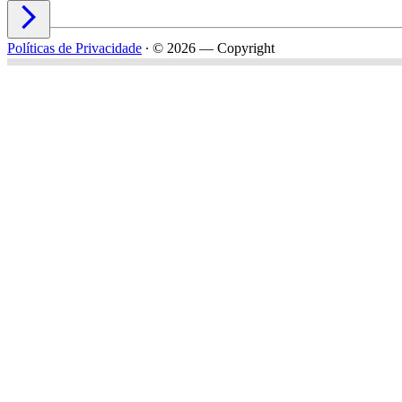

Políticas de Privacidade
∙
© 2026 — Copyright
Nome*
Email*
Celular*
Empresa*