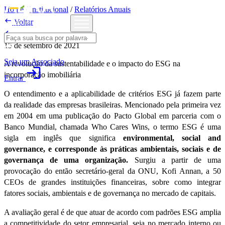
Home
/
Institucional
/
Relatórios Anuais

Voltar

Artigos
15 de setembro de 2021
Seja um Associado
A revolução da sustentabilidade e o impacto do ESG na
login
incorporação imobiliária
Entrar
O entendimento e a aplicabilidade de critérios ESG já fazem parte
da realidade das empresas brasileiras. Mencionado pela primeira vez
em 2004 em uma publicação do Pacto Global em parceria com o
Banco Mundial, chamada Who Cares Wins, o termo ESG é uma
sigla em inglês que significa
environmental, social and
governance, e corresponde às práticas ambientais, sociais e de
governança de uma organização.
Surgiu a partir de uma
provocação do então secretário-geral da ONU, Kofi Annan, a 50
CEOs de grandes instituições financeiras, sobre como integrar
fatores sociais, ambientais e de governança no mercado de capitais.
A avaliação geral é de que atuar de acordo com padrões ESG amplia
a competitividade do setor empresarial, seja no mercado interno ou