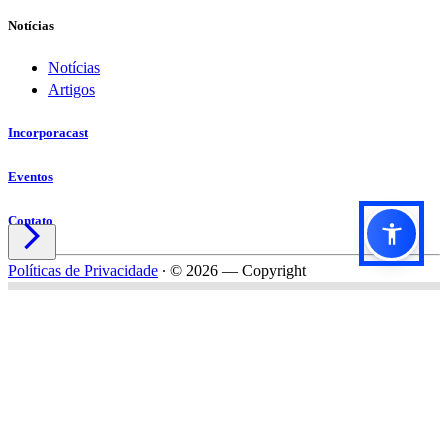
Notícias
Notícias
Artigos
Incorporacast
Eventos
Contato

Políticas de Privacidade
∙
© 2026 — Copyright
Título do formulário
Subtítulo do formulário
Nome*