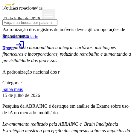
Notícias relacionadas
27 de julho de 2026
Padronização dos registros de imóveis deve agilizar operações de
financiamento
Seja um Associado
login
Novo modelo nacional busca integrar cartórios, instituições
Entrar
financeiras e incorporadoras, reduzindo retrabalho e aumentando a
previsibilidade dos processos
A padronização nacional dos r
Categoria:
Saiba mais
15 de julho de 2026
Pesquisa da ABRAINC é destaque em análise da Exame sobre uso
de IA no mercado imobiliário
Levantamento realizado pela ABRAINC e Brain Inteligência
Estratégica mostra a percepção das empresas sobre os impactos da